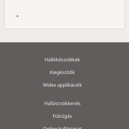
Hallókészülékek
Kiegészítők
Widex applikációk
Halláscsökkenés
Fülzúgás
Online hallásteszt