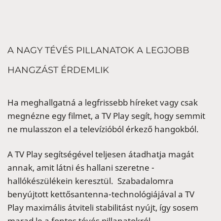
A NAGY TÉVÉS PILLANATOK A LEGJOBB
HANGZÁST ÉRDEMLIK
Ha meghallgatná a legfrissebb híreket vagy csak
megnézne egy filmet, a TV Play segít, hogy semmit
ne mulasszon el a televízióból érkező hangokból.
A TV Play segítségével teljesen átadhatja magát
annak, amit látni és hallani szeretne -
hallókészülékein keresztül. Szabadalomra
benyújtott kettősantenna-technológiájával a TV
Play maximális átviteli stabilitást nyújt, így sosem
marad le a fontos tévés pillanatokról.