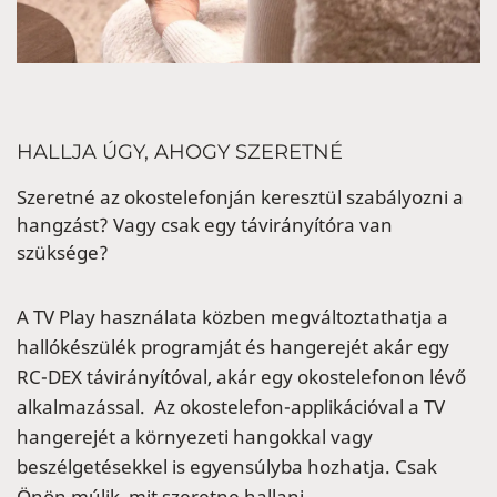
HALLJA ÚGY, AHOGY SZERETNÉ
Szeretné az okostelefonján keresztül szabályozni a
hangzást? Vagy csak egy távirányítóra van
szüksége?
A TV Play használata közben megváltoztathatja a
hallókészülék programját és hangerejét akár egy
RC-DEX távirányítóval, akár egy okostelefonon lévő
alkalmazással. Az okostelefon-applikációval a TV
hangerejét a környezeti hangokkal vagy
beszélgetésekkel is egyensúlyba hozhatja. Csak
Önön múlik, mit szeretne hallani.