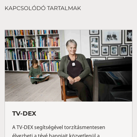
KAPCSOLÓDÓ TARTALMAK
TV-DEX
A TV-DEX segítségével torzításmentesen
élvezheti a tévé hangjait közvetlenül a