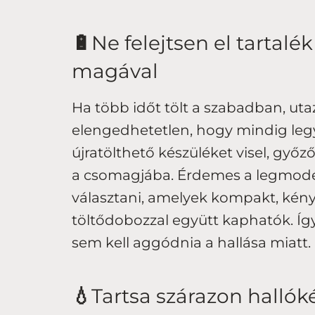
🔋
Ne felejtsen el tartalé
magával
Ha több időt tölt a szabadban, utaz
elengedhetetlen, hogy mindig legy
újratölthető készüléket visel, győz
a csomagjába. Érdemes a legmoder
választani, amelyek kompakt, kén
töltődobozzal együtt kaphatók. Íg
sem kell aggódnia a hallása miatt.
💧
Tartsa szárazon hallók