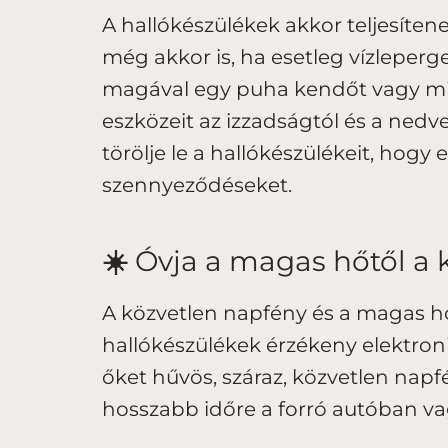
A hallókészülékek akkor teljesítene
még akkor is, ha esetleg vízleper
magával egy puha kendőt vagy mi
eszközeit az izzadságtól és a ned
törölje le a hallókészülékeit, hogy 
szennyeződéseket.
☀️
Óvja a magas hőtől a 
A közvetlen napfény és a magas hő
hallókészülékek érzékeny elektroni
őket hűvös, száraz, közvetlen napf
hosszabb időre a forró autóban va