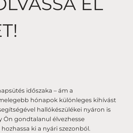
OLVASSA EL
T!
 napsütés időszaka – ám a
a melegebb hónapok különleges kihívást
egítségével hallókészülékei nyáron is
y Ön gondtalanul élvezhesse
 hozhassa ki a nyári szezonból.