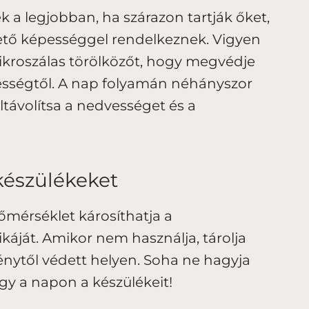
k a legjobban, ha szárazon tartják őket,
gető képességgel rendelkeznek. Vigyen
kroszálas törölközőt, hogy megvédje
vességtől. A nap folyamán néhányszor
eltávolítsa a nedvességet és a
készülékeket
mérséklet károsíthatja a
káját. Amikor nem használja, tárolja
énytől védett helyen. Soha ne hagyja
gy a napon a készülékeit!