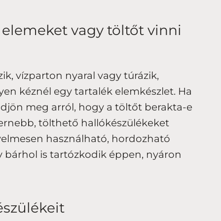
k elemeket vagy töltőt vinni
ik, vízparton nyaral vagy túrázik,
en kéznél egy tartalék elemkészlet. Ha
ődjön meg arról, hogy a töltőt berakta-e
nebb, tölthető hallókészülékeket
yelmesen használható, hordozható
y bárhol is tartózkodik éppen, nyáron
észülékeit