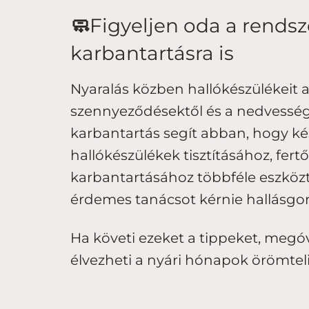
🧼
Figyeljen oda a rendsze
karbantartásra is
Nyaralás közben hallókészülékeit a
szennyeződésektől és a nedvességtő
karbantartás segít abban, hogy k
hallókészülékek tisztításához, fert
karbantartásához többféle eszközt
érdemes tanácsot kérnie hallásgo
Ha követi ezeket a tippeket, megóv
élvezheti a nyári hónapok örömteli,