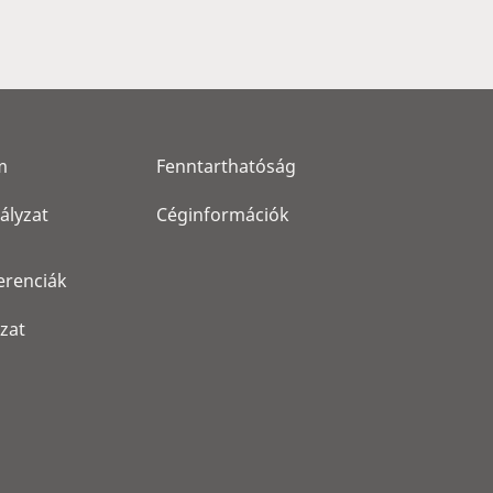
m
Fenntarthatóság
ályzat
Céginformációk
erenciák
ozat