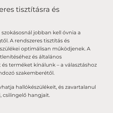
res tisztításra és
 szokásosnál jobban kell óvnia a
l. A rendszeres tisztítás és
észülékei optimálisan működjenek. A
őtlenítéséhez és általános
 és terméket kínálunk – a választáshoz
ndozó szakemberétől.
hatja hallókészülékeit, és zavartalanul
 csilingelő hangjait.