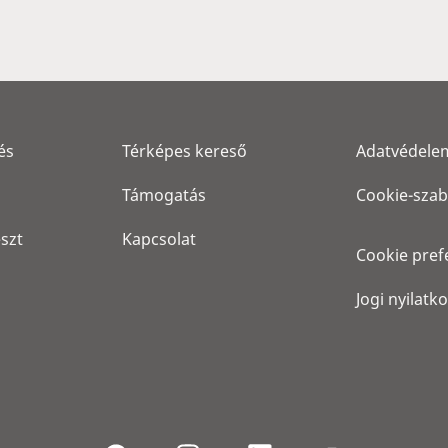
és
Térképes kereső
Adatvédele
Támogatás
Cookie-szab
eszt
Kapcsolat
Cookie pref
Jogi nyilatk