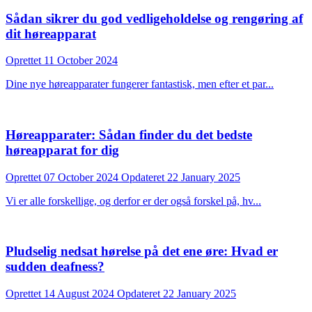
Sådan sikrer du god vedligeholdelse og rengøring af
dit høreapparat
Oprettet
11 October 2024
Dine nye høreapparater fungerer fantastisk, men efter et par...
Høreapparater: Sådan finder du det bedste
høreapparat for dig
Oprettet
07 October 2024
Opdateret
22 January 2025
Vi er alle forskellige, og derfor er der også forskel på, hv...
Pludselig nedsat hørelse på det ene øre: Hvad er
sudden deafness?
Oprettet
14 August 2024
Opdateret
22 January 2025